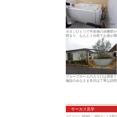
ボタンひとつで手前側の浴槽壁が
閉まり、なんと１分程でお湯が満
グループホームの入り口は洒落て
施設のみなさま先日は丁寧な説明
サーカス見学
カテゴリー:
NEWS
— 福祉ネット大和川 @