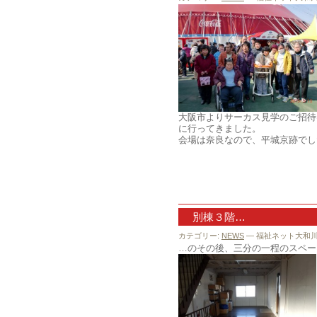
大阪市よりサーカス見学のご招待
に行ってきました。
会場は奈良なので、平城京跡でし
別棟３階…
カテゴリー:
NEWS
— 福祉ネット大和川 @
…のその後、三分の一程のスペー