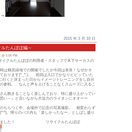
⇒
2015 年 3 月 10 日
クルたんぽぽ編～
 5:06 PM
リサイクルたんぽぽの利用者・スタッフで木下サーカスの
の時は鶴見緑地での開催でしたが今回は奈良！なぜかそ
おります(^_^;)。 前回は入口でかなりビビッていた
に行くと決まった日からイメージトレーニングをし自分
の参戦。 なんと声を上げることなくスムーズに入るこ
さん飽きることなく楽しんでおり、特に盛り上がってい
恐い～』と言いながら大迫力のライオンにオオーー
のちらつく中、会場外で記念の写真撮影。 相変わらず
^’^)。帰りのバス内も「楽しかったなー」としばし盛り
ございました！ リサイクルたんぽぽ