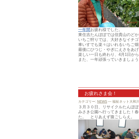
一年間
お疲れ様でした。
東住吉たんぽぽでは信貴山のどか
いちご狩りでは、大好きなイチゴ
車いすでも楽々はいれるいちご畑
最後にひつじ・やぎにえさをあげ
楽しい一日も終わり、4月1日か
また、一年頑張っていきましょう
お疲れさま会！
カテゴリー:
NEWS
— 福祉ネット大和川 @
３月３０日、リサイクルたんぽぽ
みさき公園へ行ってきました！春
た。 とりあえず腹ごしらえ。