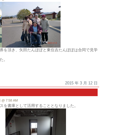
券を頂き、矢田たんぽぽと東住吉たんぽぽは合同で見学
た。
2015 年 3 月 12 日
 7:58 AM
スを書庫として活用することとなりました。