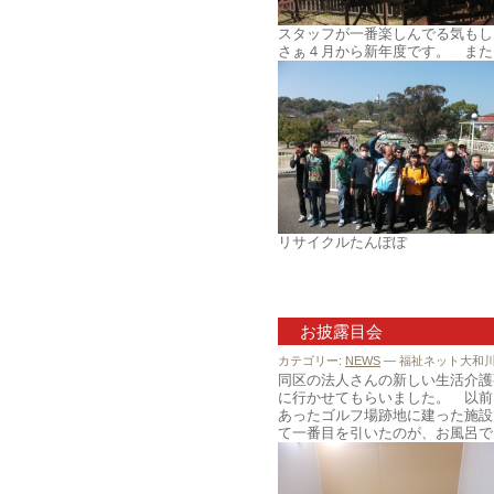
スタッフが一番楽しんでる気もし
さぁ４月から新年度です。 また
リサイクルたんぽぽ
お披露目会
カテゴリー:
NEWS
— 福祉ネット大和川 @
同区の法人さんの新しい生活介護
に行かせてもらいました。 以前
あったゴルフ場跡地に建った施設
て一番目を引いたのが、お風呂で