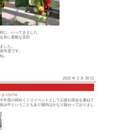
村に、いってきました。
を前に素敵な笑顔
ました。
ら新年度です。
ね。
2015 年 3 月 30 日
 4:59 PM
今年度の締めくくりイベントとしてお疲れ様会を兼ねて
休み中ということもあり園内はかなり賑わっておりまし