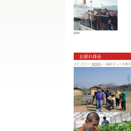
pan
お疲れ様会
カテゴリー:
NEWS
— 福祉ネット大和川 @