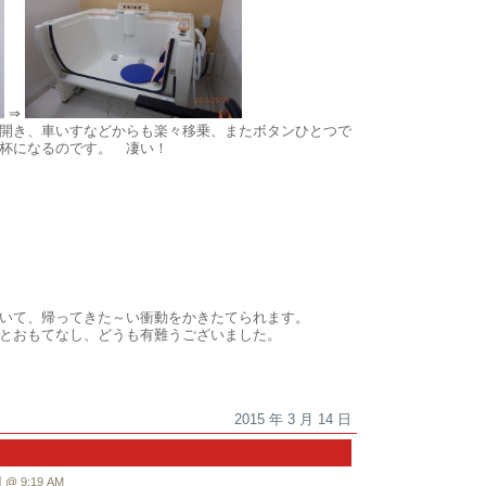
⇒
開き、車いすなどからも楽々移乗、またボタンひとつで
杯になるのです。 凄い！
いて、帰ってきた～い衝動をかきたてられます。
とおもてなし、どうも有難うございました。
2015 年 3 月 14 日
 9:19 AM