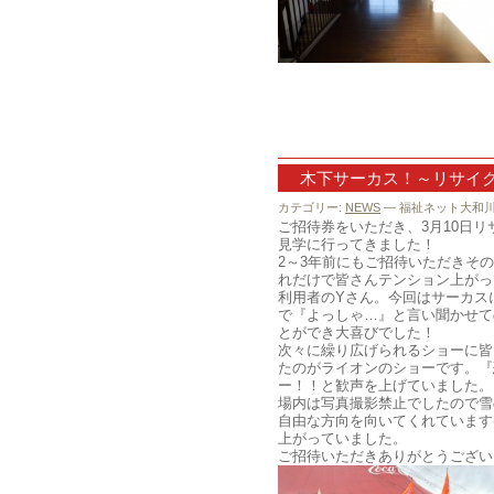
木下サーカス！～リサイ
カテゴリー:
NEWS
— 福祉ネット大和川 @
ご招待券をいただき、3月10日
見学に行ってきました！
2～3年前にもご招待いただきそ
れだけで皆さんテンション上がって
利用者のYさん。今回はサーカス
で『よっしゃ…』と言い聞かせて
とができ大喜びでした！
次々に繰り広げられるショーに皆
たのがライオンのショーです。『
ー！！と歓声を上げていました。
場内は写真撮影禁止でしたので雪
自由な方向を向いてくれています(
上がっていました。
ご招待いただきありがとう