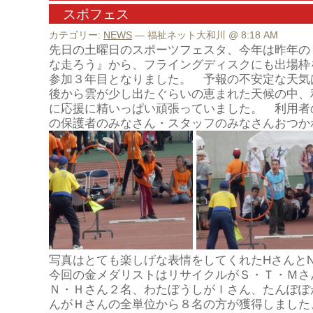
スポフェス
カテゴリー:
NEWS
— 福祉ネット大和川 @ 8:18 AM
先日の土曜日のスポーツフェスタ、今年は昨年の
な走ろう』から、フライングディスクにも出場枠
参加３年目となりました。 予報の不安定な天気
後から雲が少し出たぐらいの恵まれた天候の中、
に応援に精いっぱい頑張っていました。 利用者
の保護者のみなさん・スタッフのみなさんおつか
写真はとても楽しげな表情をしてくれたHさんと
今回の金メダリストはリサイクルがＳ・Ｔ・Ｍさ
Ｎ・Ｈさん２名、わたぼうしがＩさん、たんぽぽ
んがＨさんの全単位から８名の方が獲得しました