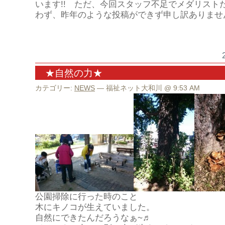
います!! ただ、今回スタッフ不足でメダリスト
わず、昨年のような投稿ができず申し訳ありませ
★自然の力★
カテゴリー:
NEWS
— 福祉ネット大和川 @ 9:53 AM
公園掃除に行った時のこと
木にキノコが生えていました。
自然にできたんだろうなぁ~♬