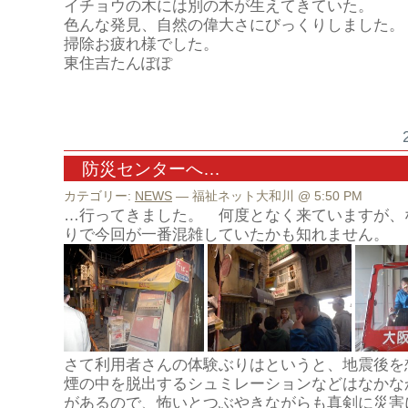
イチョウの木には別の木が生えてきていた。
色んな発見、自然の偉大さにびっくりしました。
掃除お疲れ様でした。
東住吉たんぽぽ
防災センターへ…
カテゴリー:
NEWS
— 福祉ネット大和川 @ 5:50 PM
…行ってきました。 何度となく来ていますが、
りで今回が一番混雑していたかも知れません。
さて利用者さんの体験ぶりはというと、地震後を
煙の中を脱出するシュミレーションなどはなかな
があるので、怖いとつぶやきながらも真剣に災害