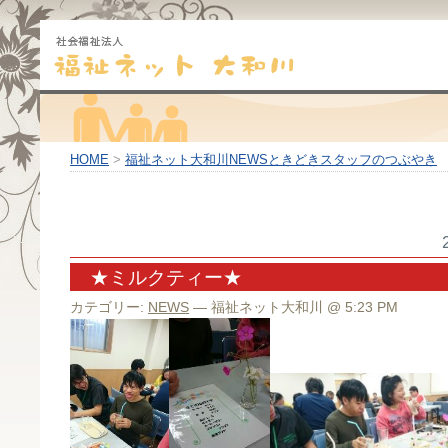
HOME
>
福祉ネット大和川NEWSときどきスタッフのつぶやき
★ミルクティー★
カテゴリー:
NEWS
— 福祉ネット大和川 @ 5:23 PM