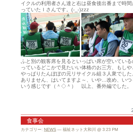
イクルの利用者さん達と右は昼食後出番まで時間
っていたＩさんです。(-_-)zzz
ふと別の観客席を見るといっぱい席が空いている
っているどこかで見たいい体格のお三方、もしや
やっぱりたんぽぽの元リサイクル組３人衆でした
ありません、はいてますよ～、いや…改め、いつ
いう感じです（＾◇＾） 以上、番外編でした。
食事会
カテゴリー:
NEWS
— 福祉ネット大和川 @ 3:23 PM