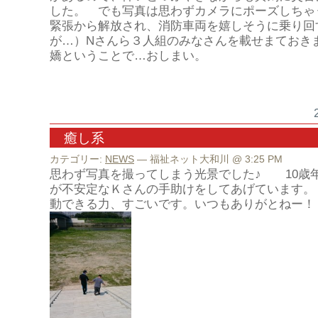
した。 でも写真は思わずカメラにポーズしちゃ
緊張から解放され、消防車両を嬉しそうに乗り回
が…）Nさんら３人組のみなさんを載せまておき
嬌ということで…おしまい。
癒し系
カテゴリー:
NEWS
— 福祉ネット大和川 @ 3:25 PM
思わず写真を撮ってしまう光景でした♪ 10歳
が不安定なＫさんの手助けをしてあげています。
動できる力、すごいです。いつもありがとねー！