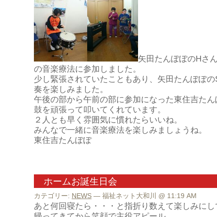
矢田たんぽぽのHさ
の音楽療法に参加しました。
少し緊張されていたこともあり、矢田たんぽぽの
奏を楽しみました。
午後の部から午前の部に参加になった東住吉たん
鼓を頑張って叩いてくれています。
２人とも早く雰囲気に慣れたらいいね。
みんなで一緒に音楽療法を楽しみましょうね。
東住吉たんぽぽ
ホームお誕生日会
カテゴリー:
NEWS
— 福祉ネット大和川 @ 11:19 AM
あと何回寝たら・・・と指折り数えて楽しみにし
帰ってきてから笑顔で主役アピール。