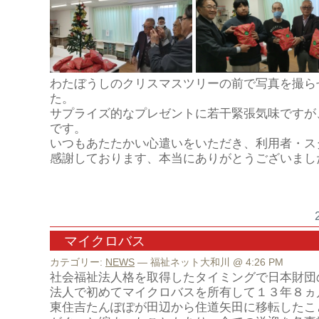
わたぼうしのクリスマスツリーの前で写真を撮ら
た。
サプライズ的なプレゼントに若干緊張気味ですが
です。
いつもあたたかい心遣いをいただき、利用者・ス
感謝しております、本当にありがとうございまし
マイクロバス
カテゴリー:
NEWS
— 福祉ネット大和川 @ 4:26 PM
社会福祉法人格を取得したタイミングで日本財団
法人で初めてマイクロバスを所有して１３年８ヵ
東住吉たんぽぽが田辺から住道矢田に移転したこ