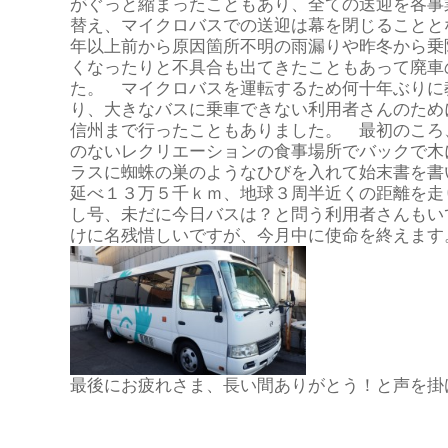
がぐっと縮まったこともあり、全ての送迎を各事
替え、マイクロバスでの送迎は幕を閉じることと
年以上前から原因箇所不明の雨漏りや昨冬から乗
くなったりと不具合も出てきたこともあって廃車
た。 マイクロバスを運転するため何十年ぶりに
り、大きなバスに乗車できない利用者さんのため
信州まで行ったこともありました。 最初のころ
のないレクリエーションの食事場所でバックで木
ラスに蜘蛛の巣のようなひびを入れて始末書を
延べ１３万５千ｋｍ、地球３周半近くの距離を走
し号、未だに今日バスは？と問う利用者さんもい
けに名残惜しいですが、今月中に使命を終えます
最後にお疲れさま、長い間ありがとう！と声を掛