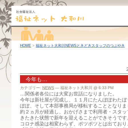
HOME
>
福祉ネット大和川NEWSときどきスタッフのつぶやき
今年も…
カテゴリー:
NEWS
— 福祉ネット大和川 @ 6:33 PM
…関係者各位には大変お世話になりました。
今年は新社屋が完成し、１１月にたんぽぽわたぼ
ぽぽ、そして本部事務局が移転することとなりま
約２ヵ月が経過し、おかげさまで利用者・スタッ
きたきた状態で新年を迎えることができそうです
コロナ感染は相変わらず、ポツポツとは出ており