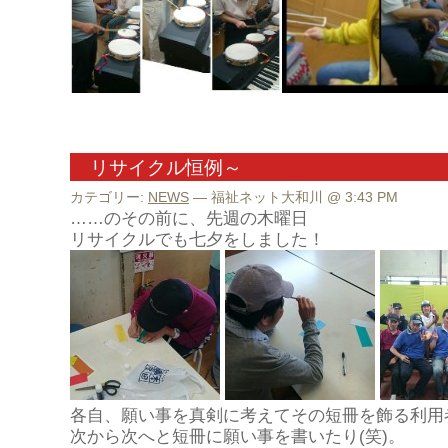
リサイクル恒例～
カテゴリー:
NEWS
— 福祉ネット大和川 @ 3:43 PM
……のその前に、先週の木曜日
リサイクルでも七夕をしました！
各自、願い事を真剣に考えてその短冊を飾る利用
次から次へと短冊に願い事を書いたり(笑)。