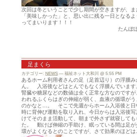
次回は冬ということで少し期間が空きますが、ま
「美味しかった」と、思い出に残る一日となるよ
ってまいります！！！
たんぽ
足まくら
カテゴリー:
NEWS
— 福祉ネット大和川 @ 5:55 PM
あるホーム利用者さんの足（足首辺り）の浮腫み
ん。 入浴後などはとんでもなく浮腫んでいます
腎臓や糖尿などの数値は全く正常な方なのですが
われるふくらはぎの伸縮が弱く、血液の循環がう
のかなと…。 そこで先週からホーム入浴後と日
時に背伸び運動を取り入れ、今日からは入浴後写
けてそのまま活動して、朝まで外さず就寝しても
た。 動けば伸縮の手助け、眠っている間は足が
環がよくなるとのことですが、さて効果のほどは