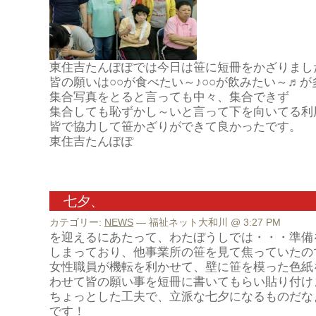
東住吉たんぽぽでは今日は笹に短冊をかざりまし
皆の願いは○○が食べたい～♪○○が飲みたい～♬
集合写真をとると言っても中々、集合できず
集合しても恥ずかし～いと言って下を向いてる利
皆で協力して笹かざりができて良かったです。
東住吉たんぽぽ
七夕、
カテゴリー:
NEWS
— 福祉ネット大和川 @ 3:27 PM
を迎えるにあたって、わたぼうしでは・・・準備
しまっており、他事業所の笹を見て焦っていたの
女性職員が機転を利かせて、壁に笹を模った色紙
わせて皆の願い事を短冊に書いてもらい貼り付け
ちょっとした工夫で、立派な七夕になるものだな
です！