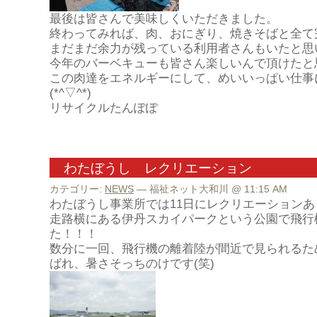
最後は皆さんで美味しくいただきました。
終わってみれば、肉、おにぎり、焼きそばと全て
まだまだ余力が残っている利用者さんもいたと思
今年のバーベキューも皆さん楽しいんで頂けたと
この肉達をエネルギーにして、めいいっぱい仕事
(*^▽^*)
リサイクルたんぽぽ
わたぼうし レクリエーション
カテゴリー:
NEWS
— 福祉ネット大和川 @ 11:15 AM
わたぼうし事業所では
11
日にレクリエーションあ
走路横にある伊丹スカイパークという公園で飛行
た！！！
数分に一回、飛行機の離着陸が間近で見られるた
ばれ、暑さそっちのけです
(
笑
)