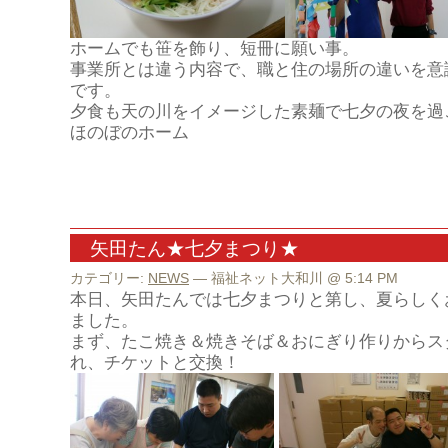
ホームでも笹を飾り、短冊に願い事。
事業所とは違う内容で、職と住の場所の違いを意
です。
夕食も天の川をイメージした素麺で七夕の夜を過
ほのぼのホーム
矢田たん★七夕まつり★
カテゴリー:
NEWS
— 福祉ネット大和川 @ 5:14 PM
本日、矢田たんでは七夕まつりと第し、夏らしく
ました。
まず、たこ焼き＆焼きそば＆おにぎり作りからス
れ、チケットと交換！