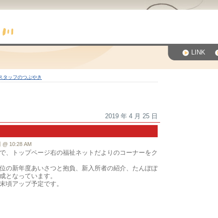
LINK
スタッフのつぶやき
2019 年 4 月 25 日
 10:28 AM
で、トップページ右の福祉ネットだよりのコーナーをク
位の新年度あいさつと抱負、新入所者の紹介、たんぽぽ
成となっています。
末頃アップ予定です。