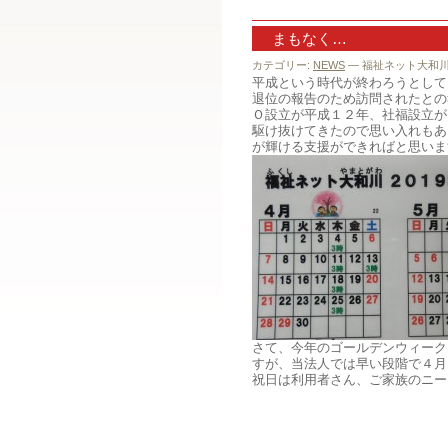
まもなく…
カテゴリー:
NEWS
— 福祉ネット大和川 @
平成という時代が終わろうとして
退位の報告のため訪問されたとの
Ｏ設立が平成１２年、社福設立が
駆け抜けてきたので思い入れもあ
が輝ける支援ができればと思いま
さて、今年のゴールデンウィーク
すが、当法人では早い段階で４月
祝日は利用者さん、ご家族のニー