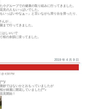
た小グループでの健康の取り組みに行ってきました。
花見の人もいっぱいでした。
もいっぱいやなぁ～』と言いながら滑り台を滑ったり、
さんが…
園まで行ってきました。
にはしゃいで
て桜の余韻に浸ってました。
2019 年 4 月 9 日
 4:58 PM
^)/
微妙ではないかとおもっていましたが
が綺麗に開花していました(^^♪
花見開始！