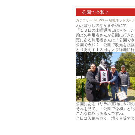
公園で令和？
カテゴリー:
NEWS
— 福祉ネット大和川 @
わたぼうしのなかま会議にて
「１３日の土曜通所日は何をした
殆どの利用者さんが公園に行きた
更にある利用者さんは「公園で令
公園で令和？ 公園で改元を祝福
とりあえず１３日は大泉緑地に行
公園にあるゴリラの置物に令和の
それを見て、「公園で令和」と記
こんな偶然もあるんですね。
当日は天気も良く、滑り台等で