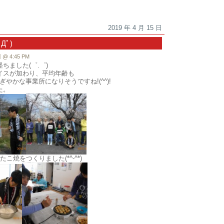
2019 年 4 月 15 日
ﾟ)
 4:45 PM
ちました(゜.゜)
イスが加わり、平均年齢も
やかな事業所になりそうですね!(^^)!
た。
こ焼をつくりました(*^-^*)