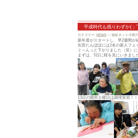
平成時代も残りわずか(；ﾟД
カテゴリー:
NEWS
— 福祉ネット大和川 @
新年度がスタートし、早2週間が経
矢田たんぽぽには2名の新人フェ
ぐ～んっと下がりました（笑）にぎ
まずは、5日に桜を見にいきまし
13日の開所土曜日は調理実習！！た