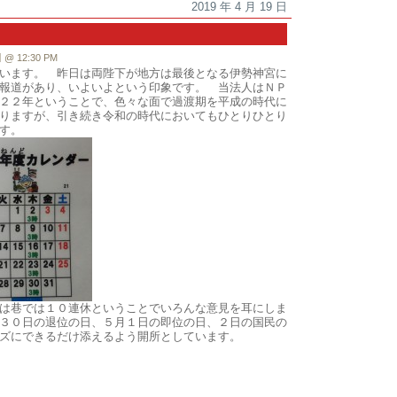
2019 年 4 月 19 日
 12:30 PM
います。 昨日は両陛下が地方は最後となる伊勢神宮に
報道があり、いよいよという印象です。 当法人はＮＰ
２２年ということで、色々な面で過渡期を平成の時代に
りますが、引き続き令和の時代においてもひとりひとり
す。
は巷では１０連休ということでいろんな意見を耳にしま
３０日の退位の日、５月１日の即位の日、２日の国民の
ズにできるだけ添えるよう開所としています。