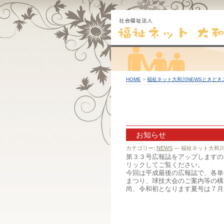
HOME
>
福祉ネット大和川NEWSときどき
お知らせ
カテゴリー:
NEWS
— 福祉ネット大和川 @
第３３号広報誌をアップしますの
リックしてご覧ください。
今回は平成最後の広報誌で、各単
まつり、球技大会のご案内等の構
尚、令和初となります夏号は７月