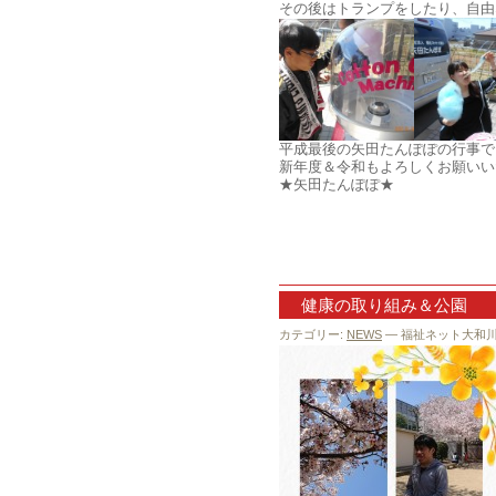
その後はトランプをしたり、自由
平成最後の矢田たんぽぽの行事でした
新年度＆令和もよろしくお願いい
★矢田たんぽぽ★
健康の取り組み＆公園
カテゴリー:
NEWS
— 福祉ネット大和川 @