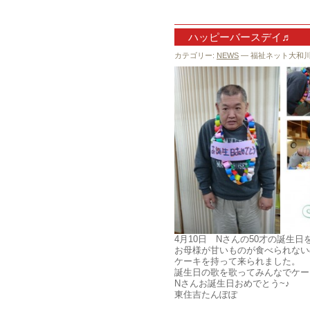
ハッピーバースデイ♬
カテゴリー:
NEWS
— 福祉ネット大和川 @
4月10日 Nさんの50才の誕生
お母様が甘いものが食べられない
ケーキを持って来られました。
誕生日の歌を歌ってみんなでケー
Nさんお誕生日おめでとう~♪
東住吉たんぽぽ