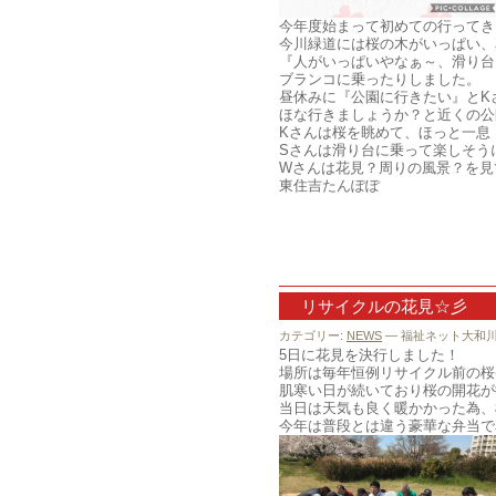
今年度始まって初めての行ってき
今川緑道には桜の木がいっぱい、
『人がいっぱいやなぁ～、滑り台
ブランコに乗ったりしました。
昼休みに『公園に行きたい』とK
ほな行きましょうか？と近くの公
Kさんは桜を眺めて、ほっと一息
Sさんは滑り台に乗って楽しそう
Wさんは花見？周りの風景？を見
東住吉たんぽぽ
リサイクルの花見☆彡
カテゴリー:
NEWS
— 福祉ネット大和川 @
5日に花見を決行しました！
場所は毎年恒例リサイクル前の桜(^
肌寒い日が続いており桜の開花が
当日は天気も良く暖かかった為、桜
今年は普段とは違う豪華な弁当で