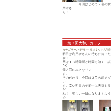
今回はじめて２名の女性
用者さ
第３回大和川カップ
カテゴリー:
NEWS
— 福祉ネット大和川 @
明日は利用者さんの待ちに待った
会
回は１３時降所と時間も短く、試
個人戦のみとなりま
その代わり、今回は３位の銅メダ
い
す。幸い明日の午前中は天気も良
だ
ね！ 楽しい一日になりますように・・