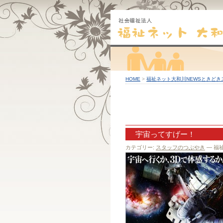
HOME
>
福祉ネット大和川NEWSときどき
宇宙ってすげー！
カテゴリー:
スタッフのつぶやき
— 福祉