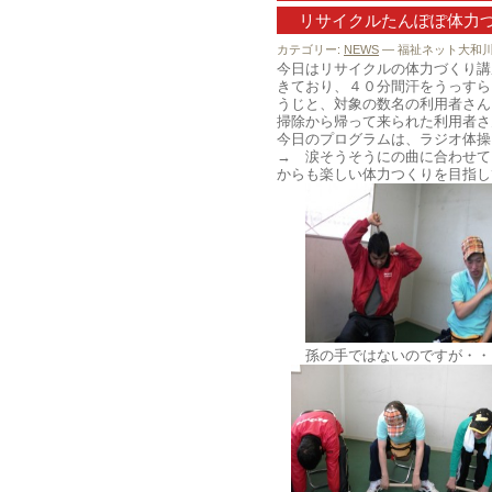
リサイクルたんぽぽ体力
カテゴリー:
NEWS
— 福祉ネット大和川 @
今日はリサイクルの体力づくり講
きており、４０分間汗をうっすら
うじと、対象の数名の利用者さん
掃除から帰って来られた利用者さ
今日のプログラムは、ラジオ体
→ 涙そうそうにの曲に合わせて
からも楽しい体力つくりを目指し
孫の手ではないのですが・・