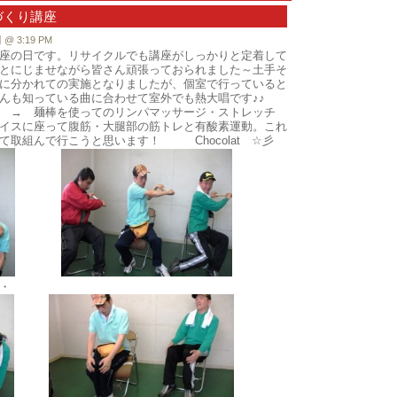
づくり講座
 3:19 PM
座の日です。リサイクルでも講座がしっかりと定着して
とにじませながら皆さん頑張っておられました～土手そ
に分かれての実施となりましたが、個室で行っていると
んも知っている曲に合わせて室外でも熱大唱です♪♪
操 → 麺棒を使ってのリンパマッサージ・ストレッチ
イスに座って腹筋・大腿部の筋トレと有酸素運動。これ
て取組んで行こうと思います！ Chocolat ☆彡
・