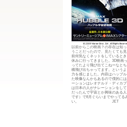
以前からこの映画？の存在は知っ
うことだったので、見たくても見
前何気なくネットをしているとき
休みに行ってきました。3D映画
ってたより飛び出てこねーなとち
構飛び出ちゃってます。というよ
力を感じました。内容はハッブル
た映像なんかもあるので僕的には
ーションはレオナルド・ディカプ
は日本の人がナレーションをして
だったんで宇宙とか興味のある人
です）で8月ぐらいまでやってる
い。 JET