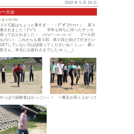
2010 年 5 月 24 日
カー大会
 5:55 PM
℃超はちょっと暑すぎ・・・(*ﾟ∀ﾟ)ｱﾋｬﾋｬ ）、第３
催されました！(^○^) 半年も待ちに待ったサッカ
頑張っておられました～
ゴール目
(^o^)//”"”パチパチパチ
もの
これからも第４回、第５回と続けて行きたい
(ﾟoﾟ)
GETしていない方は頑張ってくださいね！
暑い
(^_-)-☆
さん、本当にお疲れさまでした m（_ _）
やっぱり経験者はかっこい～！ 一番足が高く上がって
ます！