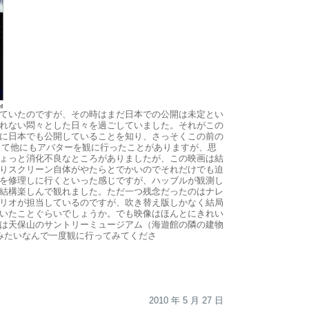
ていたのですが、その時はまだ日本での公開は未定とい
れない悶々とした日々を過ごしていました。それがこの
に日本でも公開していることを知り、さっそくこの前の
って他にもアバターを観に行ったことがありますが、思
ょっと消化不良なところがありましたが、この映画は結
りスクリーン自体がやたらとでかいのでそれだけでも迫
を修理しに行くといった感じですが、ハッブルが観測し
結構楽しんで観れました。ただ一つ残念だったのはナレ
リオが担当しているのですが、吹き替え版しかなく結局
いたことぐらいでしょうか。でも映像はほんとにきれい
は天保山のサントリーミュージアム（海遊館の隣の建物
みたいなんで一度観に行ってみてくださ
2010 年 5 月 27 日