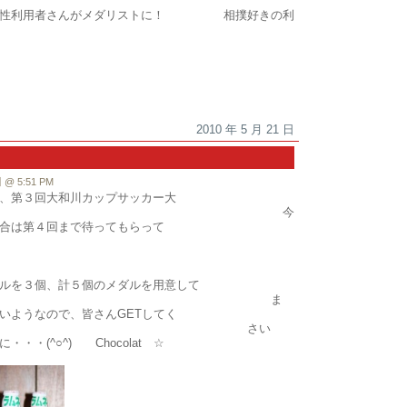
利用者さんがメダリストに！ 相撲好きの利
2010 年 5 月 21 日
 5:51 PM
、第３回大和川カップサッカー大
！ 今
合は第４回まで待ってもらって
PK
す
ルを３個、計５個のメダルを用意して
 ま
いようなので、皆さんGETしてく
 さい
・(^○^) Chocolat ☆