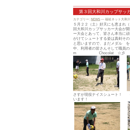
第３回大和川カップサッ
カテゴリー:
NEWS
— 福祉ネット大和川 @
５月２２（土）好天にも恵まれ（３０
回大和川カップサッカー大会が開
ー大会とあって、皆さん本当に
がけてシュートする姿は真剣その
と思いますので、まだメダル を
中、利用者の皆さんそして職員の皆
m Chocolat ☆彡
さすが現役ナイスシュート！ 
い