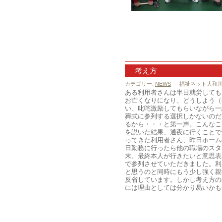
ううっ
考え方
カテゴリー:
NEWS
— 福祉ネット大和川 @
ある利用者さんは半日就労しても
お亡くなりになり、どうしよう（
い、叱咤激励してもらいながら一
葬式に参列する選択しかないのだ
るから・・・と第一声。こんなこ
を説いた結果、通夜に行くことで
ってきた利用者さん、昨日ホーム
日勤務に行ったら他の職場のスタ
末、最終本人が行きたいと意思表
で参列させていただきました。利
と思うのと同時にもう少し強く親
反省しています。しかし考え方の
には理由としては分かり易いかも