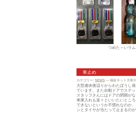
つめた～いラムネ
車止め
カテゴリー:
NEWS
— 福祉ネット大和川 @
大型連休後辺りからわたぼうし発
ています。また自動ドアでステッ
スタッフさんにはドアの閉開がな
車庫入れも楽々といいたいところ
できないというか不慣れなのか、
ンとタイヤが当たって止まるのが