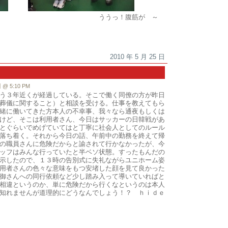
！腹筋が ～
2010 年 5 月 25 日
 5:10 PM
う３年近くが経過している。そこで働く同僚の方が昨日
葬儀に関すること）と相談を受ける。仕事を教えてもら
緒に働いてきた方本人の不幸事、我々なら通夜もしくは
けど、そこは利用者さん、今日はサッカーの日韓戦があ
とぐらいでめげていてはと丁寧に社会人としてのルール
落ち着く。それから今日の話、午前中の勤務を終えて帰
の職員さんに危険だからと諭されて行かなかったが、今
ッフはみんな行っていたと半ベソ状態。すったもんだの
示したので、１３時の告別式に失礼ながらユニホーム姿
用者さんの色々な意味をもつ安堵した顔を見て良かった
御さんへの同行依頼など少し踏み入って導いていればと
相違というのか、単に危険だから行くなというのは本人
知れませんが道理的にどうなんでしょう！？ ｈｉｄｅ