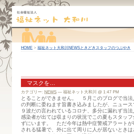
HOME
>
福祉ネット大和川NEWSときどきスタッフのつぶやき
マスクを…
カテゴリー:
NEWS
— 福祉ネット大和川 @ 1:47 PM
とることができません。 ５月このブログで当法
の判断に委ねます旨書き込みましたが、ニュース
９波だの言われているコロナ、多分に漏れず当法
感染者が出ては収まりの状況でこの夏もスタッフ
ずにいます。 ただ今年は熱中症警戒アラートが
される猛暑で、外に出て周りに人が居ないときは