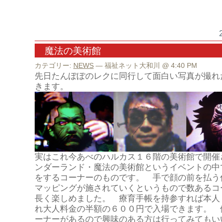
魔法の美術館
カテゴリー:
NEWS
— 福祉ネット大和川 @ 4:40 PM
先日たんぽぽのレクに同行して面白い写真が撮れ
きます。
実はこれ今あべのハルカス１６階の美術館で開催
ンダーランド・魔法の美術館というイベントの中
をするコーナーのものです。 手で顔の前を払う
マッピングが施されていくというもので数あるコ
長く楽しめました。 療育手帳を持参すれば本人
れ大人料金の半額の６００円で入場できます。 
ーナーがあるので興味のある方は行ってみてもい