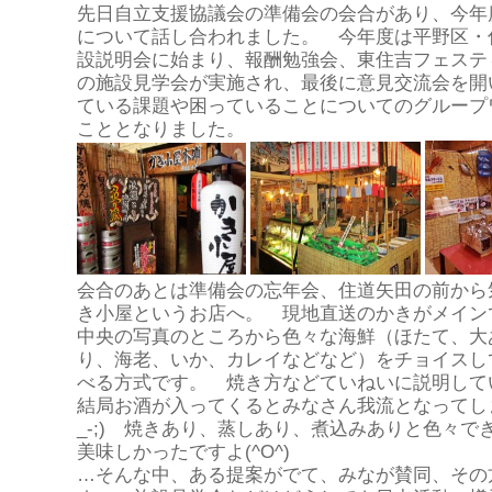
先日自立支援協議会の準備会の会合があり、今年
について話し合われました。 今年度は平野区・
設説明会に始まり、報酬勉強会、東住吉フェステ
の施設見学会が実施され、最後に意見交流会を開
ている課題や困っていることについてのグループ
こととなりました。
会合のあとは準備会の忘年会、住道矢田の前から
き小屋というお店へ。 現地直送のかきがメイン
中央の写真のところから色々な海鮮（ほたて、大
り、海老、いか、カレイなどなど）をチョイスし
べる方式です。 焼き方などていねいに説明して
結局お酒が入ってくるとみなさん我流となってしま
_-;) 焼きあり、蒸しあり、煮込みありと色々で
美味しかったですよ(^O^)
…そんな中、ある提案がでて、みなが賛同、その