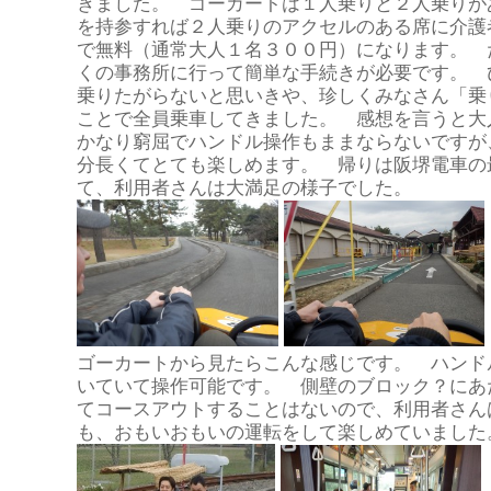
きました。 ゴーカートは１人乗りと２人乗りが
を持参すれば２人乗りのアクセルのある席に介護
で無料（通常大人１名３００円）になります。 
くの事務所に行って簡単な手続きが必要です。 
乗りたがらないと思いきや、珍しくみなさん「乗
ことで全員乗車してきました。 感想を言うと大
かなり窮屈でハンドル操作もままならないですが
分長くてとても楽しめます。 帰りは阪堺電車の
て、利用者さんは大満足の様子でした。
ゴーカートから見たらこんな感じです。 ハンド
いていて操作可能です。 側壁のブロック？にあ
てコースアウトすることはないので、利用者さん
も、おもいおもいの運転をして楽しめていました