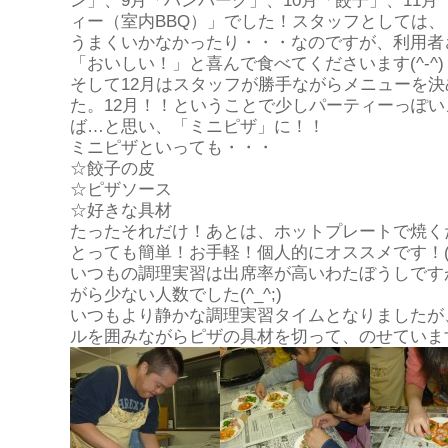
ン」、
9
月「ハンバーグ」、
10
月「餃子」、
11
月
ィー（室内
BBQ
）」でした！スタッフとしては、
うまくいかなかったり・・・なのですが、利用者
「おいしい！」と喜んで食べてくださいます
(^-^)
そして
12
月はスタッフが勝手ながらメニューを決
た。
12
月！！ということで少しパーティーっぽい
ば…と思い、「ミニピザ」に！！
ミニピザといっても・・・
☆餃子の皮
☆ピザソース
☆好きな具材
たったそれだけ！あとは、ホットプレートで焼く
とっても簡単！お手軽！個人的にオススメです！
いつもの調理実習は出席率が高いわたぼうしです
がら少ない人数でした
(^_^;)
いつもより静かな調理実習タイムとなりましたが
ルを囲みながらピザの具材を切って、のせていま