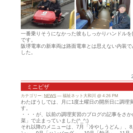
一番乗りそうになかった彼もしっかりハンドルを
です。
阪堺電車の新車両は路面電車とは思えない内装で
した。
ミニピザ
カテゴリー:
NEWS
— 福祉ネット大和川 @ 4:26 PM
わたぼうしでは、月に
1
度土曜日の開所日に調理
す。
・・・が、以前の調理実習のブログの記事をさか
菜」で止まっていました
(^_^;)
それ以降のメニューは、
7
月「冷やしうどん」、
8