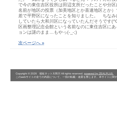
で今の東住吉区役所は田辺支所だったことや分区
名前が地区の投票（加美地区とか喜連地区とか）
差で平野区になったことを知りました。 ちなみ
していたら大和川区になっていたんだそうです(^O
区画整理記念会館という名前なのに東住吉区にあ
ョンは謎のまま…もやっ(-_-;)
次ページへ »
Copyright © 2026 福祉ネット大和川 All rights reserved.
powered by ZEALPLUS.
このwebサイトの全ての内容について、一切の転載・改変を禁じます。本サイトに関