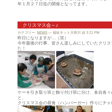
年１月２７日迄の開催となってます。
クリスマス会～♪
カテゴリー:
NEWS
— 福祉ネット大和川 @ 3:21 PM
昨日になりますが…（笑）
今年最後の行事、皆さん楽しみにしていたクリス
た！
ケーキ引き取り班と飾り付け班に分け、各自各々
と、
クリスマス会の昼食（ハンバーガー）作りにチャ