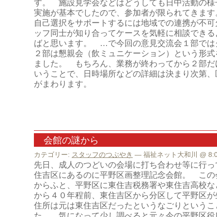
す。 施設見学会などはどうしても日中活動の様
実施が基本でしたので、参加者が限られてきます
自己選択をサポートするには地域での連携が不可
ッフ同士が知り合ってケースを気軽に相談できる
ばと思います。 …で今回の意見交流会１部では
２部は懇親会（飲ミュニケーション）という形式
ました。 もちろん、業務が終わってから２部だ
いうことで、日時場所などの詳細は決まり次第、
がまわります。
会館の謎から
カテゴリー:
スタッフのつぶやき
— 福祉ネット大和川 @ 8:0
先日、成人のつどいの会場に打ち合わせ等に行っ
住吉区にあるのに平野区画整理記念会館。 この
からふと、平野区に東住吉税務署や東住吉高校な
から４０年程前、東住吉区から分区して平野区が
住所は元は東住吉区だったというなごりというこ
た。 気になって少し調べると元々今の平野区役