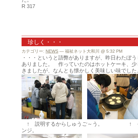
R 317
珍しく・・・
カテゴリー:
NEWS
— 福祉ネット大和川 @ 5:32 PM
・・・というと語弊がありますが、昨日わたぼう
ありました。 作っていたのはホットケーキ、少
きましたが、なんとも懐かしく美味しい味でした
↑ 説明するからしゅうご～う。 ↑ そ
ンジ。