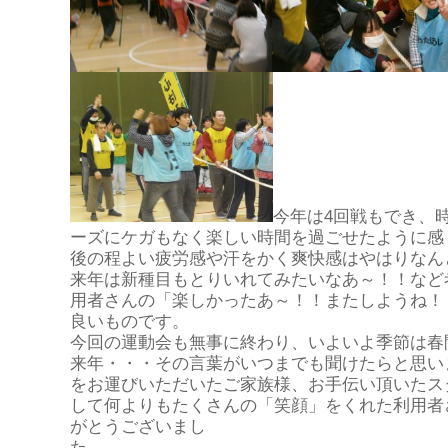
今年は4回戦もでき、
ーズにケガもなく楽しい時間を過ごせたように感
後の程よい疲労感や汗をかく爽快感はやはりなん
来年は新種目もとりいれてみたいなあ～！！など
用者さんの「楽しかったあ～！！またしようね！
良いものです。
今回の運動会も無事に終わり、いよいよ季節は春
来年・・・その言葉がいつまでも聞けたらと思い
をお運びいただいたご家族様、お手伝い頂いたス
して何よりもたくさんの「笑顔」をくれた利用者
がとうございまし
た