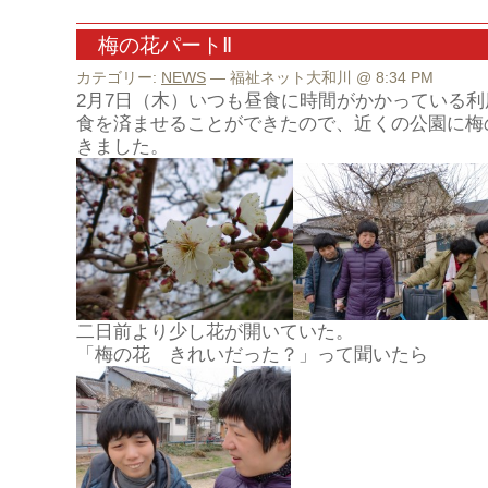
梅の花パートⅡ
カテゴリー:
NEWS
— 福祉ネット大和川 @ 8:34 PM
2月7日（木）いつも昼食に時間がかかっている
食を済ませることができたので、近くの公園に梅
きました。
二日前より少し花が開いていた。
「梅の花 きれいだった？」って聞いたら