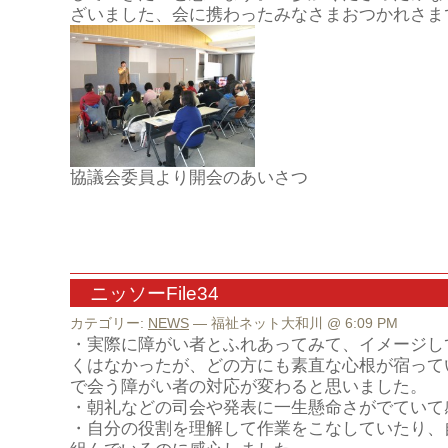
ざいました、会に携わったみなさまおつかれさま
協議会委員より開会のあいさつ
ニッソーFile34
カテゴリー:
NEWS
— 福祉ネット大和川 @ 6:09 PM
・実際に障がい者とふれあってみて、イメージし
くはなかったが、どの方にも素直な心根が宿って
で会う障がい者の対応が変わると思いました。
・朝礼などの司会や発表に一生懸命さがでていて
・自分の役割を理解して作業をこなしていたり、