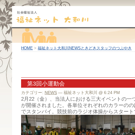
HOME
>
福祉ネット大和川NEWSときどきスタッフのつぶやき
第3回小運動会
カテゴリー:
NEWS
— 福祉ネット大和川 @ 6:24 PM
2月22（金）、当法人における三大イベントの一
が開催されました。各単位それぞれのカラーのの
でスタンバイ。競技前のラジオ体操からスタート