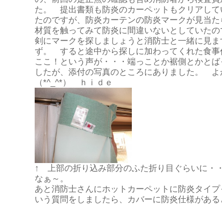
た。 提出書類も防炎のカーペットもクリアして
たのですが、防炎カーテンの防炎マークが見当た
材質を触ってみて防炎に間違いないとしていたの
剣にマークを探しましょうと消防士と一緒に見ま
ず。 すると途中から探しに加わってくれた食事
ここ！という声が・・・端っことか裾側とかとば
したが、添付の写真のところにありました。 よ
（*^_^*） ｈｉｄｅ
↑ 上部の折り込み部分のふた折り目ぐらいに・
なぁ～。
あと消防士さんにホットカーペットに防炎タイプ
いう質問をしましたら、カバーに防炎仕様がある