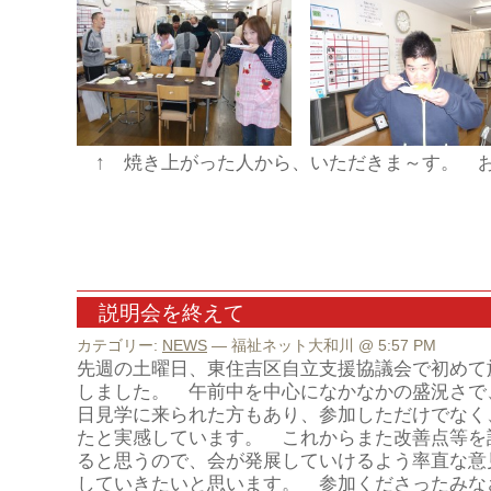
↑ 焼き上がった人から、いただきま～す。 おい
説明会を終えて
カテゴリー:
NEWS
— 福祉ネット大和川 @ 5:57 PM
先週の土曜日、東住吉区自立支援協議会で初めて
しました。 午前中を中心になかなかの盛況さで
日見学に来られた方もあり、参加しただけでなく
たと実感しています。 これからまた改善点等を
ると思うので、会が発展していけるよう率直な意
していきたいと思います。 参加くださったみな