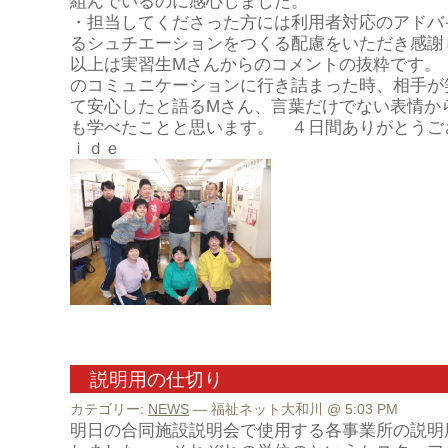
組んでいるのに感心しました。
・担当してくださった方には利用者対応のアドバ
るシュチエーションをつくる配慮をいただき感謝
以上は実習生Mさんからのコメントの抜粋です。
のコミュニケーションに行き詰まった時、相手が
て安心したと語るMさん、言葉だけでない表情か
も学べたことと思います。 ４日間ありがとうご
ｉｄｅ
説明用の仕切り
カテゴリー:
NEWS
— 福祉ネット大和川 @ 5:03 PM
明日の合同施設説明会で使用する各事業所の説明