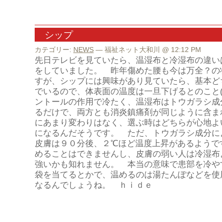
シップ
カテゴリー:
NEWS
— 福祉ネット大和川 @ 12:12 PM
先日テレビを見ていたら、温湿布と冷湿布の違い
をしていました。 昨年傷めた腰も今は万全？の
すが、シップには興味があり見ていたら、基本ど
でいるので、体表面の温度は一旦下げるとのこと(+
ントールの作用で冷たく、温湿布はトウガラシ成
るだけで、両方とも消炎鎮痛剤が同じように含ま
にあまり変わりはなく、選ぶ時はどちらが心地よ
になるんだそうです。 ただ、トウガラシ成分に
皮膚は９０分後、２℃ほど温度上昇があるようで
めることはできませんし、皮膚の弱い人は冷湿布
強いかも知れません。 本当の意味で患部を冷や
袋を当てるとかで、温めるのは湯たんぽなどを使
なるんでしょうね。 ｈｉｄｅ