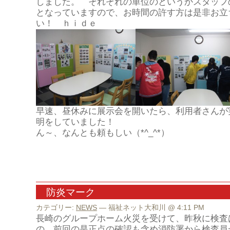
しました。 それぞれの単位のというかスタッフ
となっていますので、お時間の許す方は是非お立
い！ ｈｉｄｅ
早速、昼休みに展示会を開いたら、利用者さんが
明をしていました！
ん～、なんとも頼もしい（*^_^*）
防炎マーク
カテゴリー:
NEWS
— 福祉ネット大和川 @ 4:11 PM
長崎のグループホーム火災を受けて、昨秋に検査
の、前回の是正点の確認も含め消防署から検査員