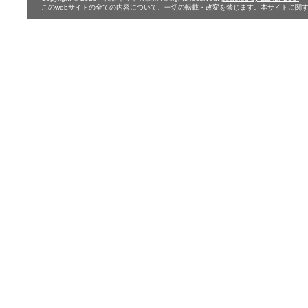
このwebサイトの全ての内容について、一切の転載・改変を禁じます。本サイトに関