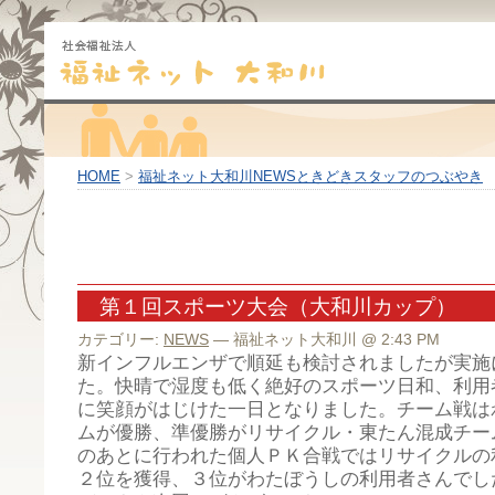
HOME
>
福祉ネット大和川NEWSときどきスタッフのつぶやき
第１回スポーツ大会（大和川カップ）
カテゴリー:
NEWS
— 福祉ネット大和川 @ 2:43 PM
新インフルエンザで順延も検討されましたが実施
た。快晴で湿度も低く絶好のスポーツ日和、利用
に笑顔がはじけた一日となりました。チーム戦は
ムが優勝、準優勝がリサイクル・東たん混成チー
のあとに行われた個人ＰＫ合戦ではリサイクルの
２位を獲得、３位がわたぼうしの利用者さんでし