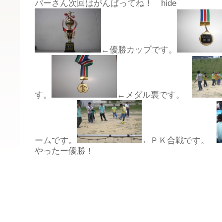
バーさん次回はがんばってね！ hide
←優勝カップです。
す。
←メダル裏です。
ームです。
←ＰＫ合戦です。
やったー優勝！