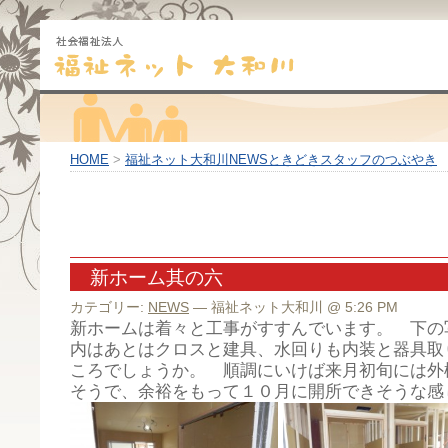
HOME
>
福祉ネット大和川NEWSときどきスタッフのつぶやき
新ホーム其の六
カテゴリー:
NEWS
— 福祉ネット大和川 @ 5:26 PM
新ホームは着々と工事がすすんでいます。 下の
内はあとはクロスと建具、水回りも内装と器具取
ころでしょうか。 順調にいけば来月初旬には外
そうで、余裕をもって１０月に開所できそうな感