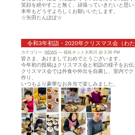
笑顔を絶やすこと無く、頑張っていきたいと思い
本年もどうぞよろしくお願いいたします。
☆矢田たんぽぽ☆
令和3年初詣・2020年クリスマス会（わ
カテゴリー:
NEWS
— 福祉ネット大和川 @ 3:36 PM
皆さま、あけましておめでとうございます。
今年初の投稿はクリスマス会と初詣の様子をお伝
クリスマス会では外食や外出を自粛し、
室内でク
作り、
いつもより豪華なお弁当で楽しみました。