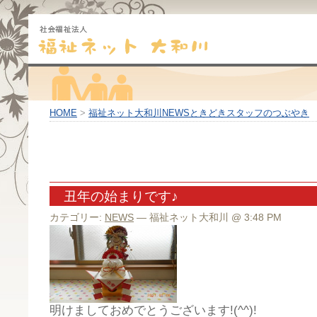
HOME
>
福祉ネット大和川NEWSときどきスタッフのつぶやき
丑年の始まりです♪
カテゴリー:
NEWS
— 福祉ネット大和川 @ 3:48 PM
明けましておめでとうございます!(^^)!