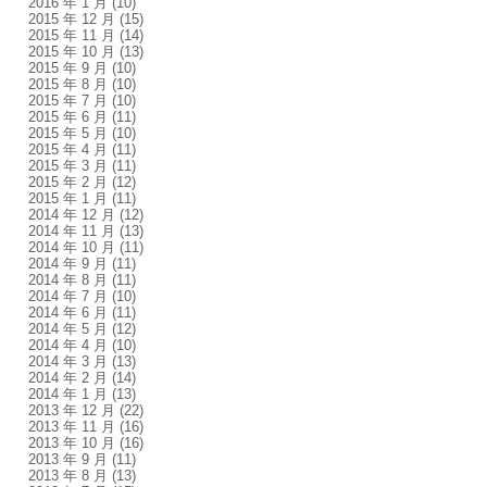
2016 年 1 月
(10)
2015 年 12 月
(15)
2015 年 11 月
(14)
2015 年 10 月
(13)
2015 年 9 月
(10)
2015 年 8 月
(10)
2015 年 7 月
(10)
2015 年 6 月
(11)
2015 年 5 月
(10)
2015 年 4 月
(11)
2015 年 3 月
(11)
2015 年 2 月
(12)
2015 年 1 月
(11)
2014 年 12 月
(12)
2014 年 11 月
(13)
2014 年 10 月
(11)
2014 年 9 月
(11)
2014 年 8 月
(11)
2014 年 7 月
(10)
2014 年 6 月
(11)
2014 年 5 月
(12)
2014 年 4 月
(10)
2014 年 3 月
(13)
2014 年 2 月
(14)
2014 年 1 月
(13)
2013 年 12 月
(22)
2013 年 11 月
(16)
2013 年 10 月
(16)
2013 年 9 月
(11)
2013 年 8 月
(13)