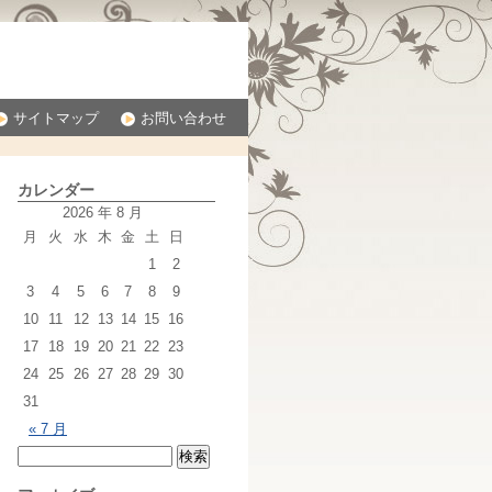
サイトマップ
お問い合わせ
カレンダー
2026 年 8 月
月
火
水
木
金
土
日
1
2
3
4
5
6
7
8
9
10
11
12
13
14
15
16
17
18
19
20
21
22
23
24
25
26
27
28
29
30
31
« 7 月