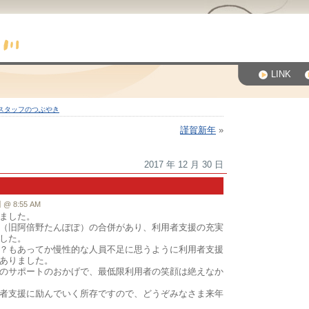
LINK
スタッフのつぶやき
謹賀新年
»
2017 年 12 月 30 日
 8:55 AM
ました。
（旧阿倍野たんぽぽ）の合併があり、利用者支援の充実
した。
？もあってか慢性的な人員不足に思うように利用者支援
ありました。
のサポートのおかげで、最低限利用者の笑顔は絶えなか
者支援に励んでいく所存ですので、どうぞみなさま来年