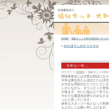
HOME
>
福祉ネット大和川NEWSときどき
«
わたぼうしのクリスマス
今年も一年…
カテゴリー:
NEWS
— 福祉ネット大和川 @
関係者各位には大変お世話になり
今年は東住吉たんぽぽとたんぽぽ
が大きな理由のひとつとしていま
しかしながら、オリンピック景気
が進まず、大いに悩んだ一年でも
それでも職員含め周りのみなさま
ったと思っています。
来年もスタッフ一丸となって利用
もよろしくお願い申し上げます。