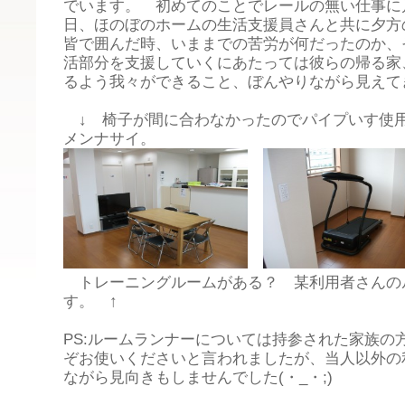
でいます。 初めてのことでレールの無い仕事に
日、ほのぼのホームの生活支援員さんと共に夕方
皆で囲んだ時、いままでの苦労が何だったのか、
活部分を支援していくにあたっては彼らの帰る家
るよう我々ができること、ぼんやりながら見え
↓ 椅子が間に合わなかったのでパイプいす使
メンナサイ。
トレーニングルームがある？ 某利用者さんの
す。 ↑
PS:ルームランナーについては持参された家族の
ぞお使いくださいと言われましたが、当人以外の
ながら見向きもしませんでした(・_・;)