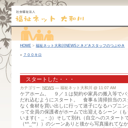
HOME
>
福祉ネット大和川NEWSときどきスタッフのつぶやき
«
７００キロ
スタートした・・・
カテゴリー:
NEWS
— 福祉ネット大和川 @ 11:07 AM
ケアホーム。 ９／１は契約や家具の搬入等でバ
だれ込むようにスタート。 食事＆清掃担当のス
なく食材を買い出しに行って迷子になるハプニン
って全員の保護者がホームで出迎えるシーン（も
います(・_・;)）そして別れ（自立へのスタート
（*^_^*））のシーンありと後から写真撮れてな