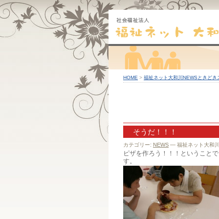
HOME
>
福祉ネット大和川NEWSときどき
そうだ！！！
カテゴリー:
NEWS
— 福祉ネット大和川 @
ピザを作ろう！！！ということで
す。